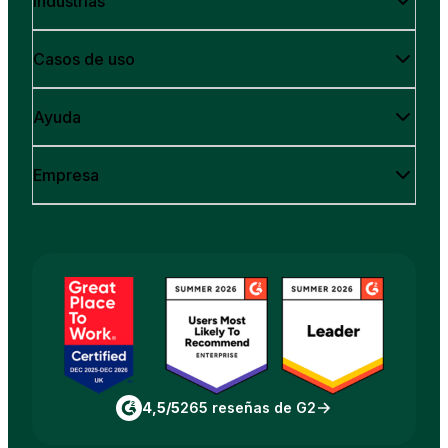
Industrias
Casos de uso
Ayuda
Empresa
4,5/5
265 reseñas de G2