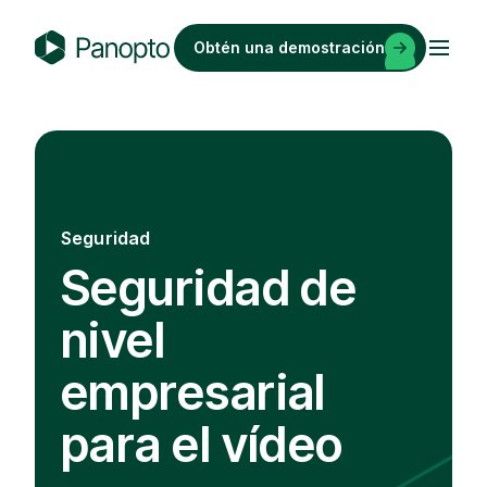
Saltar
al
Obtén una demostración
contenido
P
a
n
o
p
t
Seguridad
o
Seguridad de
nivel
empresarial
para el vídeo