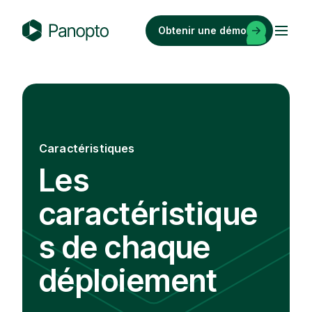
Passer
au
Obtenir une démo
contenu
P
a
n
o
p
t
Caractéristiques
o
Les
caractéristique
s de chaque
déploiement