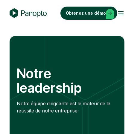
Passer
au
Obtenez une démo
contenu
P
a
n
o
p
t
o
Notre
leadership
Notre équipe dirigeante est le moteur de la
réussite de notre entreprise.