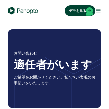
コ
ン
デモを見る
テ
P
ン
a
ツ
n
へ
o
ス
p
キ
t
ッ
お問い合わせ
o
プ
適任者がいます
ご希望をお聞かせください。私たちが実現のお
手伝いをいたします。