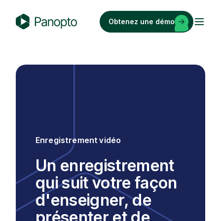
Passer
au
Obtenez une démo
contenu
P
a
n
o
p
t
o
Enregistrement vidéo
Un enregistrement
qui suit votre façon
d'enseigner, de
présenter et de