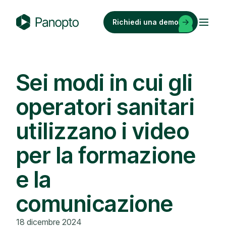
Vai
al
Richiedi una demo
contenuto
P
a
n
o
Sei modi in cui gli
p
operatori sanitari
t
o
utilizzano i video
per la formazione
e la
comunicazione
18 dicembre 2024