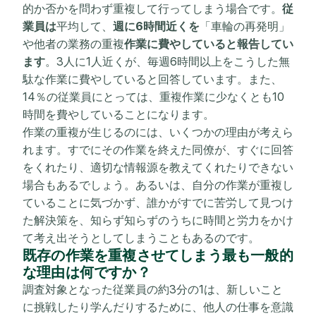
的か否かを問わず重複して行ってしまう場合です。
従
業員は
平均して、
週に6時間近くを
「車輪の再発明」
や他者の業務の重複
作業に費やしていると報告してい
ます
。3人に1人近くが、毎週6時間以上をこうした無
駄な作業に費やしていると回答しています。また、
14％の従業員にとっては、重複作業に少なくとも10
時間を費やしていることになります。
作業の重複が生じるのには、いくつかの理由が考えら
れます。すでにその作業を終えた同僚が、すぐに回答
をくれたり、適切な情報源を教えてくれたりできない
場合もあるでしょう。あるいは、自分の作業が重複し
ていることに気づかず、誰かがすでに苦労して見つけ
た解決策を、知らず知らずのうちに時間と労力をかけ
て考え出そうとしてしまうこともあるのです。
既存の作業を重複させてしまう最も一般的
な理由は何ですか？
調査対象となった従業員の約3分の1は、新しいこと
に挑戦したり学んだりするために、他人の仕事を意識