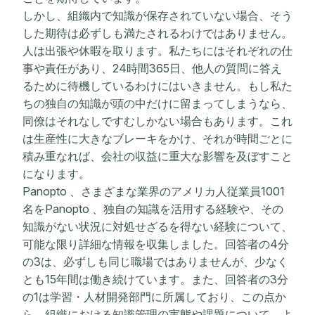
しかし、組織内で知識が保存されていない場合、そう
した期待は必ずしも満たされるわけではありません。
人は出張や休暇を取ります。私たちにはそれぞれの仕
事や責任があり、24時間365日、他人の質問に答え
るために待機しているわけにはいきません。もし私た
ちの独自の知識が頭の中だけに留まってしまうなら、
同僚はそれなしですむしかない場合もあります。これ
は生産性に大きなブレーキをかけ、それが時間ごとに
積み重なれば、会社の収益に重大な影響を及ぼすこと
になります。
Panopto 、さまざまな業界のアメリカ人従業員1001
名をPanopto 、独自の知識を活用する経験や、その
知識がない状況に対処せざるを得ない経験について、
可能な限り詳細な情報を収集しました。回答者の4分
の3は、必ずしも同じ職場ではありませんが、少なく
とも15年間は働き続けています。また、回答者の3分
の1は学習・人材開発部門に所属しており、この点か
ら、組織における知識管理の実態や課題について、よ