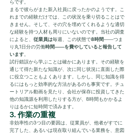
らです。
まるで彼らがまた新入社員に戻ったかのようです。こ
れまでの経験だけでは、この状況を乗り切ることはで
きません。そして、その穴を埋めてくれるような適切
な経験を持つ人材も周りにいないのです。当社の調査
によると、
従業員は
毎週、この状態で
8時間
――つま
り丸1日分の労働
時間――を費やしていると報告して
います
。
試行錯誤から学ぶことは確かにあります。その経験を
通じて得た新たな知識が、次に同じ状況に直面した際
に役立つこともよくあります。しかし、同じ知識を得
るにはもっと効率的な方法があるのも事実です。チュ
ートリアル動画を見たり、会社が保存に投資してきた
他の知識源を利用したりする方が、8時間もかかるよ
りはるかに短時間で済みます。
3. 作業の重複
非効率性の3つ目の要因は、従業員が、他者がすでに
完了した、あるいは現在取り組んでいる業務を、意図