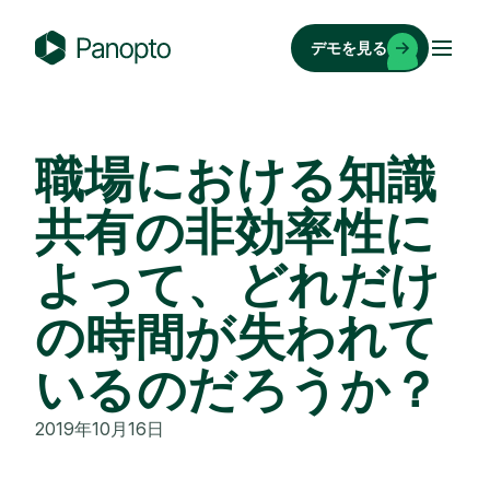
コ
ン
デモを見る
テ
P
ン
a
ツ
n
へ
o
職場における知識
ス
p
キ
共有の非効率性に
t
ッ
o
よって、どれだけ
プ
の時間が失われて
いるのだろうか？
2019年10月16日