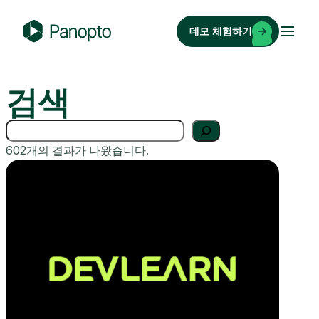
콘
텐
데모 체험하기
츠
P
로
a
바
n
검색
로
o
가
p
검
기
t
색
602개의 결과가 나왔습니다.
o