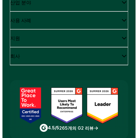
산업 분야
사용 사례
지원
회사
4.5/5
265개의 G2 리뷰