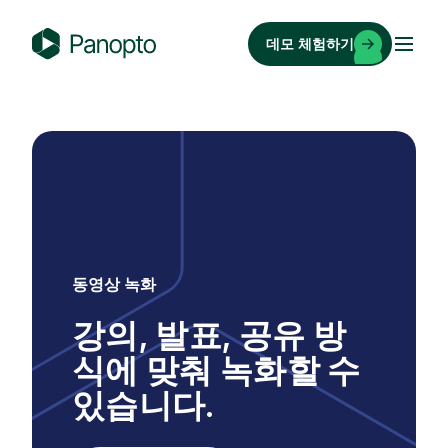
콘
텐
데모 체험하기
츠
P
로
a
바
n
로
o
가
p
기
t
o
동영상 녹화
강의, 발표, 공유 방
식에 맞춰 녹화할 수
있습니다.