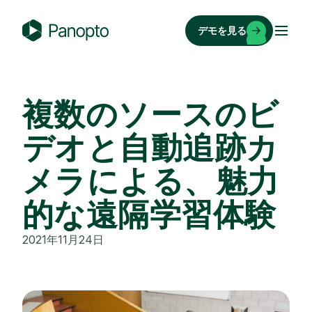
コ
ン
デモを見る
テ
P
ン
a
ツ
n
へ
o
複数のソースのビ
ス
p
キ
デオと自動追跡カ
t
ッ
o
メラによる、魅力
プ
的な遠隔学習体験
2021年11月24日