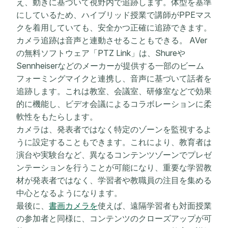
え、動きに基づいて視野内で追跡します。体型を基準
にしているため、ハイブリッド授業で講師がPPEマス
クを着用していても、安全かつ正確に追跡できます。
カメラ追跡は音声と連動させることもできる。 AVer
の無料ソフトウェア「PTZ Link」は、Shureや
Sennheiserなどのメーカーが提供する一部のビーム
フォーミングマイクと連携し、音声に基づいて話者を
追跡します。これは教室、会議室、研修室などで効果
的に機能し、ビデオ会議によるコラボレーションに柔
軟性をもたらします。
カメラは、発表者ではなく特定のゾーンを監視するよ
うに設定することもできます。これにより、教育者は
演台や実験台など、異なるコンテンツゾーンでプレゼ
ンテーションを行うことが可能になり、重要な学習教
材が発表者ではなく、学習者や教職員の注目を集める
中心となるようになります。
最後に、
書画カメラを
使えば、遠隔学習者も対面授業
の参加者と同様に、コンテンツのクローズアップが可