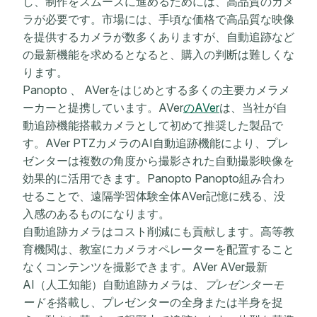
し、制作をスムーズに進めるためには、高品質のカメ
ラが必要です。
市場には、手頃な価格で高品質な映像
を提供するカメラが数多くありますが、自動追跡など
の最新機能を求めるとなると、購入の判断は難しくな
ります。
Panopto 、 AVerをはじめとする多くの主要カメラメ
ーカーと提携しています。AVer
のAVer
は、当社が自
動追跡機能搭載カメラとして初めて推奨した製品で
す。AVer PTZカメラのAI自動追跡機能により、プレ
ゼンターは複数の角度から撮影された自動撮影映像を
効果的に活用できます。Panopto Panopto組み合わ
せることで、遠隔学習体験全体AVer記憶に残る、没
入感のあるものになります。
自動追跡カメラはコスト削減にも貢献します。高等教
育機関は、教室にカメラオペレーターを配置すること
なくコンテンツを撮影できます。AVer AVer最新
AI（人工知能）自動追跡カメラは、
プレゼンターモ
ードを
搭載し、プレゼンターの全身または半身を捉