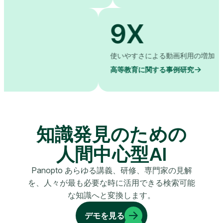
%
9X
の削減
使いやすさによる動
スタディ
高等教育に関する事
知識発見のための
人間中心型AI
Panopto あらゆる講義、研修、専門家の見解
を、人々が最も必要な時に活用できる検索可能
な知識へと変換します。
デモを見る