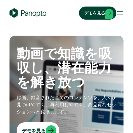
コ
ン
デモを見る
テ
P
ン
a
ツ
n
へ
o
動画で知識を吸
ス
p
キ
t
収し、潜在能力
ッ
o
プ
を解き放つ
録画、録音された全てのコンテンツを、人々が
見つけやすく、再利用しやすく、高品質なセッ
ションへと変換します。
デモを見る