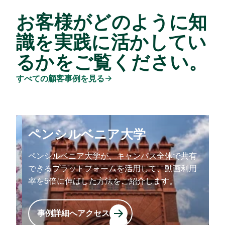
お客様がどのように知
識を実践に活かしてい
るかをご覧ください。
すべての顧客事例を見る
ペンシルベニア大学
ペンシルベニア大学が、キャンパス全体で共有
できるプラットフォームを活用して、動画利用
率を5倍に伸ばした方法をご紹介します。
事例詳細へアクセス
事例詳細へアクセス
事例詳細へアクセス
事例詳細へアクセス