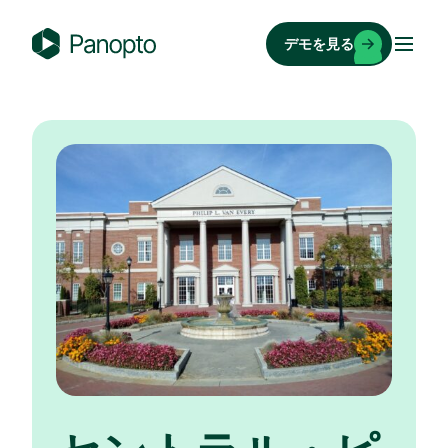
コ
ン
デモを見る
テ
P
ン
a
ツ
n
へ
o
ス
p
キ
t
ッ
o
プ