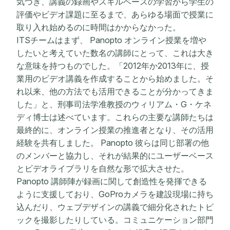
気づき、講義の録画やスキルベースの学習から学生の
評価やビデオ課題に至るまで、あらゆる場面で授業に
取り入れ始めるのに時間はかからなかった。
ITSチームはまず、 Panopto オンライン授業を増や
したいと考えていた数名の講師にとって、これは大き
な意味を持つものでした。「2012年か2013年に、授
業用のビデオ講義を作成することから始めました。そ
れ以来、他の方法でも活用できることが分かってきま
した」と、刑事司法学准教授のウィリアム・G・ケネ
ディ博士は述べています。これらの主要な講師たちは
最終的に、オンライン授業の推進者となり、その活用
経験を共有しました。 Panopto 彼らは同じ部署の他
のメンバーと協力し、それが結果的にユーザーベース
とビデオライブラリを自然な形で拡大させた。
Panopto 講師陣が録画に関して創造性を発揮できる
ように支援しており、GoProカメラを建設現場に持ち
込んだり、ウェブデザインの講義で細分化されたトピ
ックを撮影したりしている。コミュニケーション部門