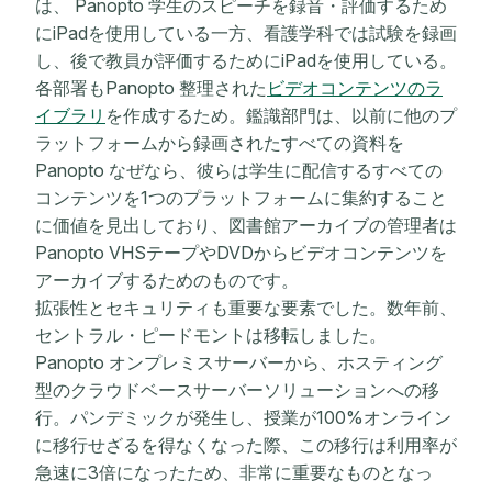
は、 Panopto 学生のスピーチを録音・評価するため
にiPadを使用している一方、看護学科では試験を録画
し、後で教員が評価するためにiPadを使用している。
各部署もPanopto 整理された
ビデオコンテンツのラ
イブラリ
を作成するため。鑑識部門は、以前に他のプ
ラットフォームから録画されたすべての資料を
Panopto なぜなら、彼らは学生に配信するすべての
コンテンツを1つのプラットフォームに集約すること
に価値を見出しており、図書館アーカイブの管理者は
Panopto VHSテープやDVDからビデオコンテンツを
アーカイブするためのものです。
拡張性とセキュリティも重要な要素でした。数年前、
セントラル・ピードモントは移転しました。
Panopto オンプレミスサーバーから、ホスティング
型のクラウドベースサーバーソリューションへの移
行。パンデミックが発生し、授業が100%オンライン
に移行せざるを得なくなった際、この移行は利用率が
急速に3倍になったため、非常に重要なものとなっ