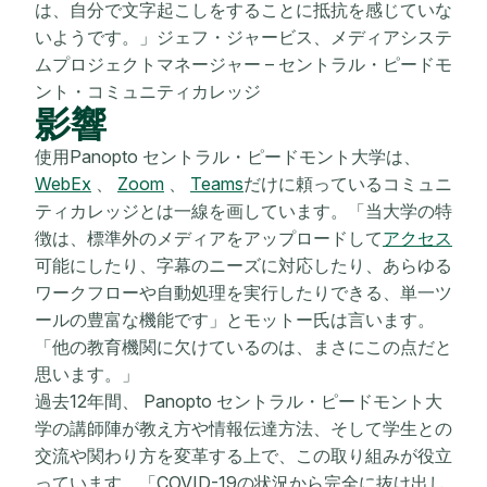
は、自分で文字起こしをすることに抵抗を感じていな
いようです。」ジェフ・ジャービス、メディアシステ
ムプロジェクトマネージャー – セントラル・ピードモ
ント・コミュニティカレッジ
影響
使用Panopto セントラル・ピードモント大学は、
WebEx
、
Zoom
、
Teams
だけに頼っているコミュニ
ティカレッジとは一線を画しています。「当大学の特
徴は、標準外のメディアをアップロードして
アクセス
可能にしたり、字幕のニーズに対応したり、あらゆる
ワークフローや自動処理を実行したりできる、単一ツ
ールの豊富な機能です」とモットー氏は言います。
「他の教育機関に欠けているのは、まさにこの点だと
思います。」
過去12年間、 Panopto セントラル・ピードモント大
学の講師陣が教え方や情報伝達方法、そして学生との
交流や関わり方を変革する上で、この取り組みが役立
っています。「COVID-19の状況から完全に抜け出し