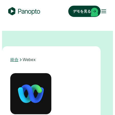
コ
ン
デモを見る
テ
P
ン
a
ツ
n
へ
o
ス
p
キ
t
ッ
o
統合
Webex
プ