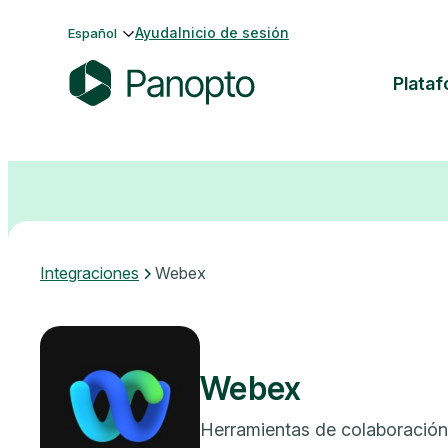
Saltar
Ayuda
Inicio de sesión
Español
al
contenido
Plata
P
a
n
o
p
t
o
Integraciones
Webex
Webex
Herramientas de colaboración