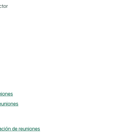
ctor
s
niones
euniones
ción de reuniones