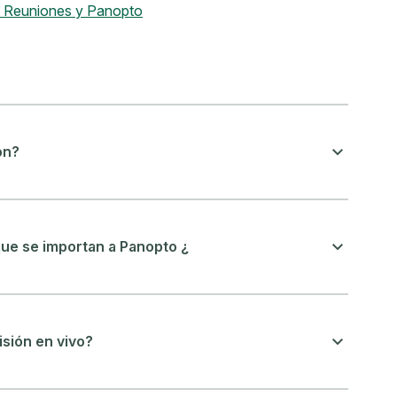
x Reuniones y Panopto
ón?
e se importan a Panopto ¿
isión en vivo?