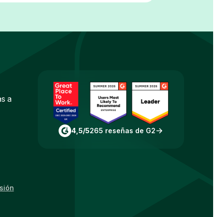
as a
4,5/5
265 reseñas de G2
esión