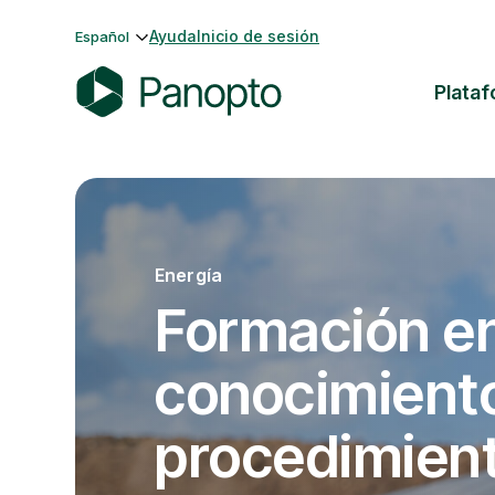
Saltar
Ayuda
Inicio de sesión
Español
al
contenido
Plata
P
a
n
o
p
t
Energía
o
Formación en
conocimient
procedimien