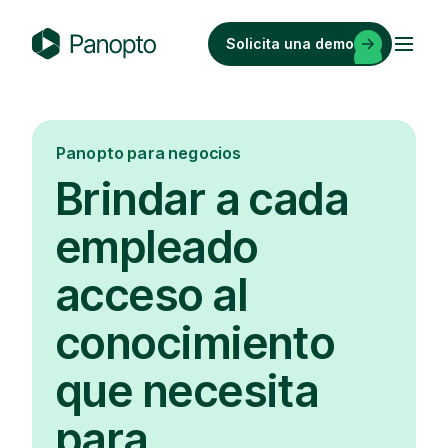
Saltar
al
Solicita una demo
contenido
P
a
n
o
Panopto para negocios
p
Brindar a cada
t
o
empleado
acceso al
conocimiento
que necesita
para