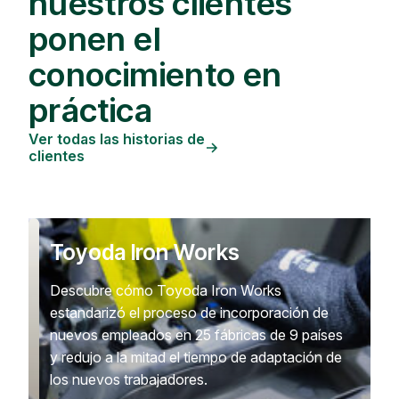
nuestros clientes
ponen el
conocimiento en
práctica
Ver todas las historias de
clientes
Toyoda Iron Works
Descubre cómo Toyoda Iron Works
estandarizó el proceso de incorporación de
nuevos empleados en 25 fábricas de 9 países
y redujo a la mitad el tiempo de adaptación de
los nuevos trabajadores.
Lee su historia