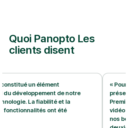
Quoi Panopto Les
clients disent
un élément
« Pour l’équipe ic
ppement de notre
présente deux av
fiabilité et la
Premièrement, le 
lités ont été
vidéo nous aide v
nos besoins en mat
deuxièmement, Pan