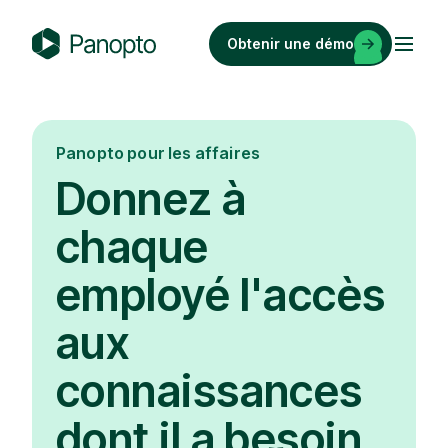
Passer
au
Obtenir une démo
contenu
P
a
n
o
Panopto pour les affaires
p
Donnez à
t
o
chaque
employé l'accès
aux
connaissances
dont il a besoin