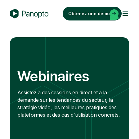
Passer
au
Obtenez une démo
contenu
P
a
n
o
p
t
o
Webinaires
Assistez à des sessions en direct et à la
demande sur les tendances du secteur, la
stratégie vidéo, les meilleures pratiques des
plateformes et des cas d'utilisation concrets.