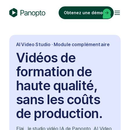
Passer
au
Obtenez une démo
contenu
P
a
n
o
AI Video Studio · Module complémentaire
p
Vidéos de
t
o
formation de
haute qualité,
sans les coûts
de production.
Elai , le studio vidéo IA de Panopto, AI Video