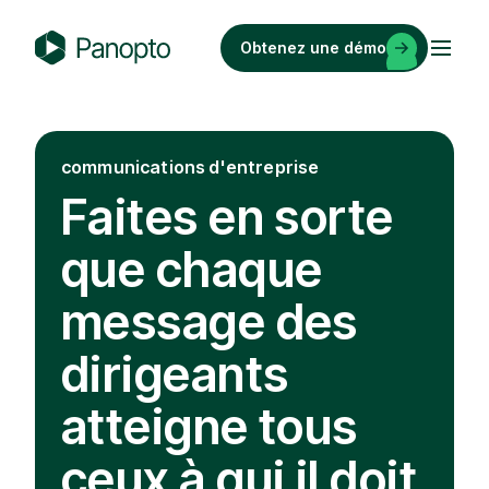
Passer
au
Obtenez une démo
contenu
P
a
n
o
communications d'entreprise
p
Faites en sorte
t
o
que chaque
message des
dirigeants
atteigne tous
ceux à qui il doit