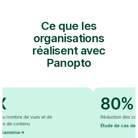
Ce que les
organisations
réalisent avec
Panopto
80%
re de vues et de
Réduction des coûts de cr
ontenu
Étude de cas de l'Acadé
na