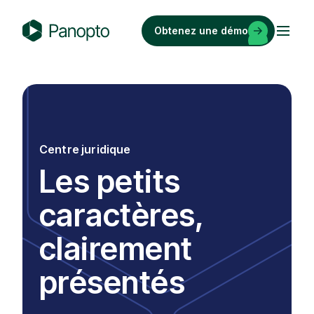
Passer
au
Obtenez une démo
contenu
P
a
n
o
p
t
Centre juridique
o
Les petits
caractères,
clairement
présentés