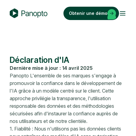
Passer
au
Obtenir une démo
contenu
P
a
n
o
p
Déclaration d'IA
t
o
Dernière mise à jour : 14 avril 2025
Panopto L'ensemble de ses marques s'engage à
promouvoir la confiance dans le développement de
l'IA grâce à un modèle centré sur le client. Cette
approche privilégie la transparence, l'utilisation
responsable des données et des méthodologies
sécurisées afin d'instaurer la confiance auprès de
nos utilisateurs et de notre clientèle.
1. Fiabilité : Nous n'utilisons pas les données clients