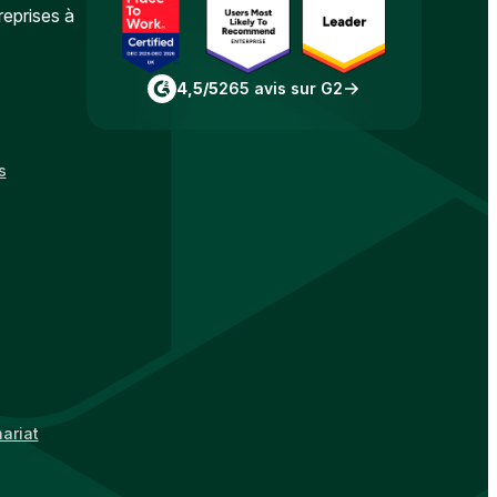
reprises à
4,5/5
265 avis sur G2
s
ariat