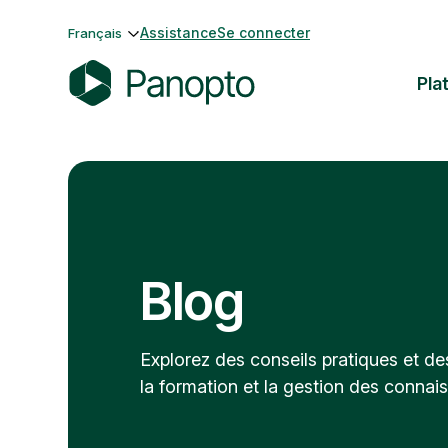
Passer
Assistance
Se connecter
Français
au
contenu
Pla
P
a
n
o
p
t
o
Blog
Explorez des conseils pratiques et de
la formation et la gestion des connai