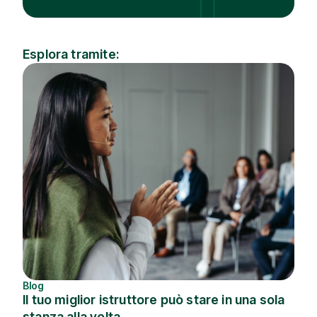
Esplora tramite:
Industria
Argomento
Blog
Il tuo miglior istruttore può stare in una sola
stanza alla volta.