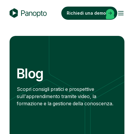
Vai
al
Richiedi una demo
contenuto
P
a
n
o
p
t
o
Blog
Scopri consigli pratici e prospettive
sull'apprendimento tramite video, la
formazione e la gestione della conoscenza.