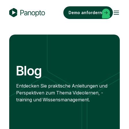
Zum
Inhalt
Demo anfordern
springen
P
a
n
o
p
t
o
Blog
Entdecken Sie praktische Anleitungen und
Perspektiven zum Thema Videolernen, -
training und Wissensmanagement.