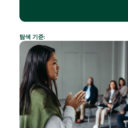
탐색 기준:
산
주
업
제