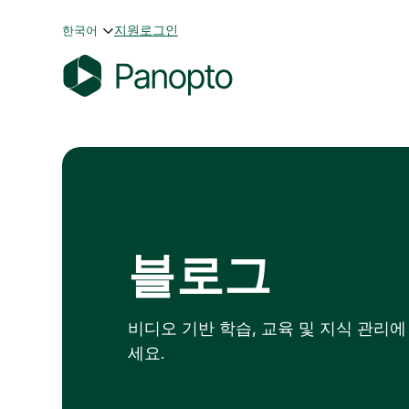
콘
지원
로그인
한국어
텐
츠
로
P
바
a
로
n
가
o
기
p
t
o
블로그
비디오 기반 학습, 교육 및 지식 관리
세요.