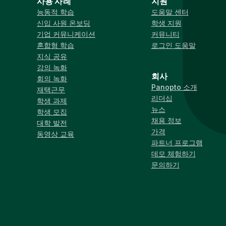
사용 사례
지원
능동적 학습
도움말 센터
신입 사원 온보딩
학생 지원
기업 커뮤니케이션
커뮤니티
혼합형 학습
로그인 도움말
지식 공유
강의 녹화
회사
회의 녹화
Panopto 소개
재택근무
리더십
학생 과제
뉴스
학생 모집
채용 정보
대학 발전
가격
동영상 교육
파트너 프로그램
데모 체험하기
문의하기