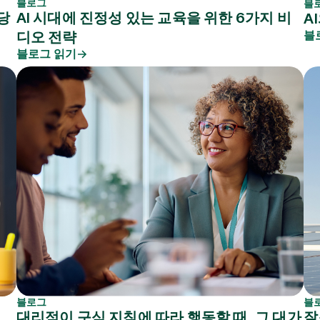
블로그
블
당
AI 시대에 진정성 있는 교육을 위한 6가지 비
A
블
디오 전략
블로그 읽기
블로그
블
드
대리점이 구식 지침에 따라 행동할 때, 그 대가
잘