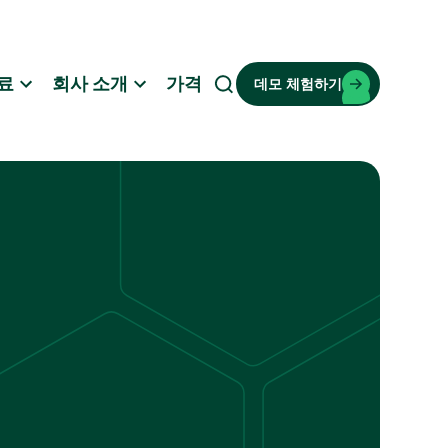
료
회사 소개
가격
데모 체험하기
검
색