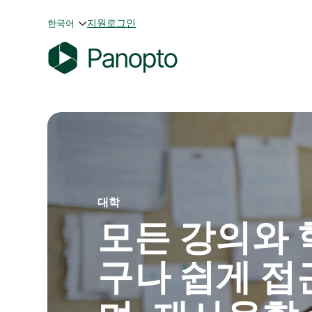
콘
지원
로그인
한국어
텐
츠
로
P
바
a
로
n
가
o
기
p
t
o
대학
모든 강의와 
구나 쉽게 접