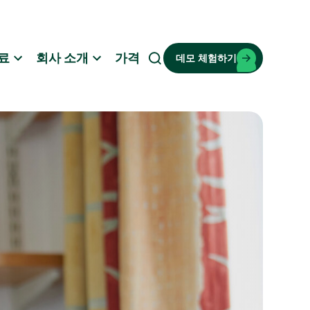
료
회사 소개
가격
데모 체험하기
검
색