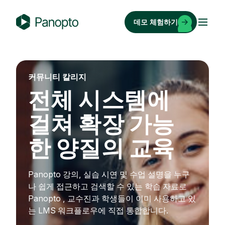
콘
텐
데모 체험하기
츠
P
로
a
바
n
로
o
커뮤니티 칼리지
가
p
전체 시스템에
기
t
o
걸쳐 확장 가능
한 양질의 교육
Panopto 강의, 실습 시연 및 수업 설명을 누구
나 쉽게 접근하고 검색할 수 있는 학습 자료로
Panopto , 교수진과 학생들이 이미 사용하고 있
는 LMS 워크플로우에 직접 통합합니다.