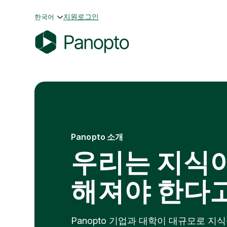
콘
지원
로그인
한국어
텐
츠
로
P
바
a
로
n
가
o
기
p
t
o
Panopto 소개
우리는 지식이
해져야 한다
Panopto 기업과 대학이 대규모로 지