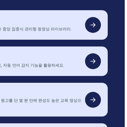
비
춘 중앙 집중식 관리형 동영상 라이브러리.
디
오
콘
텐
츠
A
챕터, 자동 언어 감지 기능을 활용하세요.
관
I
리
이
시
용
스
하
템
기
 원고를 단 몇 분 만에 완성도 높은 교육 영상으
A
I
비
디