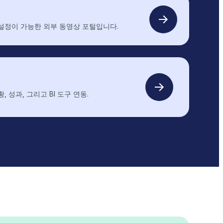
오
스
연
 설정이 가능한 외부 동영상 포털입니다.
튜
결
디
오
(
E
지
l
 성과, 그리고 BI 도구 연동.
식
a
인
i
사
)
이
트