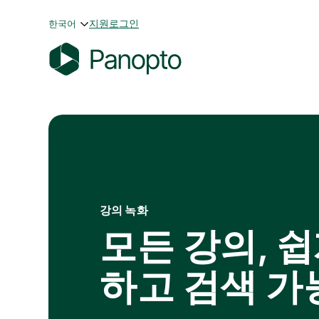
콘
지원
로그인
한국어
텐
츠
로
P
바
a
로
n
가
o
기
p
t
o
강의 녹화
모든 강의, 
하고 검색 가