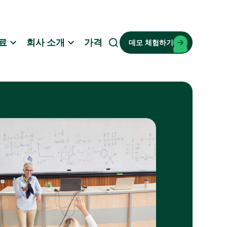
료
회사 소개
가격
데모 체험하기
검
색