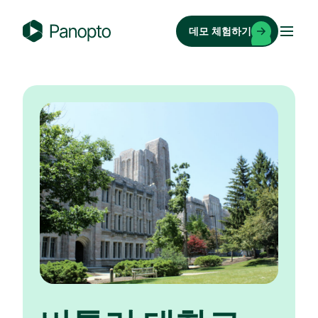
콘
텐
데모 체험하기
츠
P
로
a
바
n
로
o
가
p
기
t
o