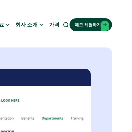
료
회사 소개
가격
데모 체험하기
검
색