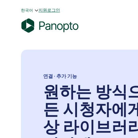
콘
지원
로그인
한국어
텐
츠
로
P
바
a
로
n
가
o
기
p
t
연결 · 추가 기능
o
원하는 방식
든 시청자에
상 라이브러