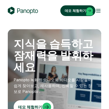
콘
텐
데모 체험하기
츠
P
로
a
바
n
로
o
지식을 습득하고
가
p
기
t
잠재력을 발휘하
o
세요
Panopto 녹화된 오디오와 비디오를 사람들이
쉽게 찾아보고, 재사용하며, 신뢰할 수 있는 정
보로 Panopto .
데모 체험하기