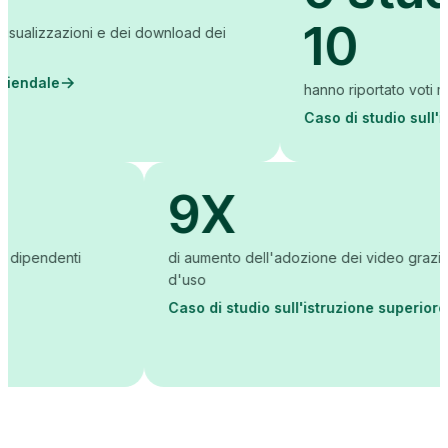
10
i e dei download dei
hanno riportato voti migliori
Caso di studio sull'istruzione sup
9X
i formazione dei dipendenti
di aumento dell'adozione dei
d'uso
ale
Caso di studio sull'istruz