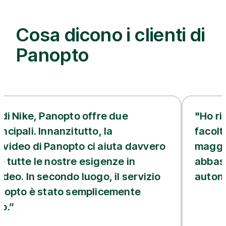
Cosa dicono i clienti di
Panopto
Panopto offre due
"Ho ricevuto molt
nnanzitutto, la
facoltà sulla qua
Panopto ci aiuta davvero
maggior parte d
 nostre esigenze in
abbastanza sicu
econdo luogo, il servizio
autonomamente
stato semplicemente