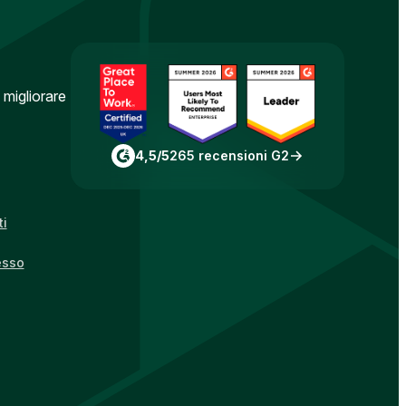
 migliorare
4,5/5
265 recensioni G2
ti
esso