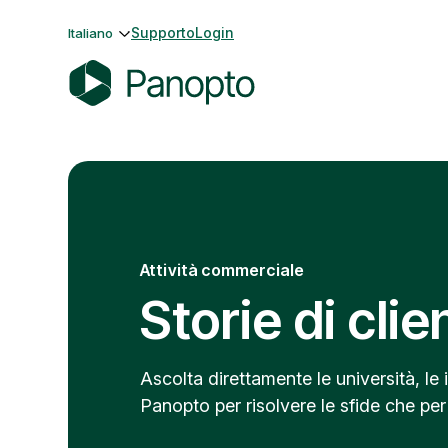
Vai
Supporto
Login
Italiano
al
contenuto
P
a
n
o
p
t
o
Attività commerciale
Storie di clie
Ascolta direttamente le università, le 
Panopto per risolvere le sfide che per