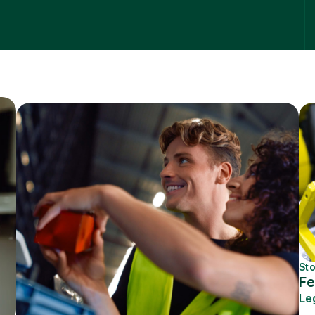
Sto
Fe
Leg