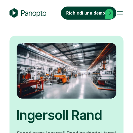
Vai
al
Richiedi una demo
contenuto
P
a
n
o
p
t
o
Ingersoll Rand