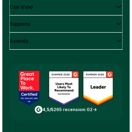
Casi d'uso
Supporto
Azienda
4,5/5
265 recensioni G2