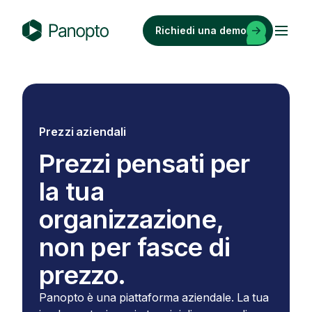
Vai
al
Richiedi una demo
contenuto
P
a
n
o
p
Prezzi aziendali
t
o
Prezzi pensati per
la tua
organizzazione,
non per fasce di
prezzo.
Panopto è una piattaforma aziendale. La tua