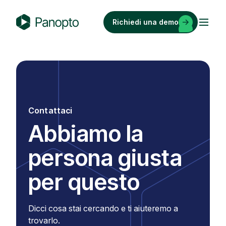
Vai
al
Richiedi una demo
contenuto
P
a
n
o
p
t
Contattaci
o
Abbiamo la
persona giusta
per questo
Dicci cosa stai cercando e ti aiuteremo a
trovarlo.