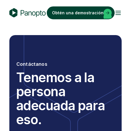
Saltar
al
Obtén una demostración
contenido
P
a
n
o
p
t
Contáctanos
o
Tenemos a la
persona
adecuada para
eso.