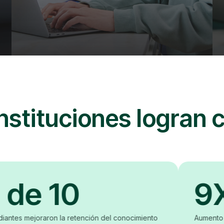
instituciones logran
e 10
9X
oraron la retención del conocimiento
Aumento en la adop