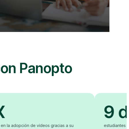
 con Panopto
9 de 
ción de vídeos gracias a su
estudiantes reportaron 