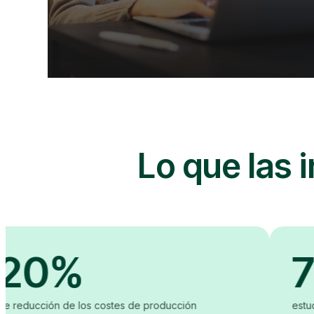
Lo que las 
0%
7 d
ón de los costes de producción
estudiantes mej