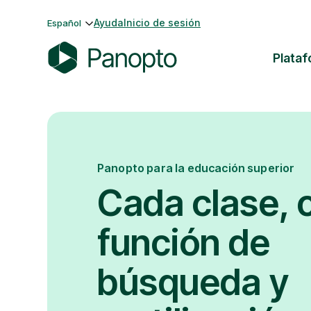
Saltar
Ayuda
Inicio de sesión
Español
al
contenido
Plata
P
a
n
o
p
Panopto para la educación superior
t
o
Cada clase, 
función de
búsqueda y