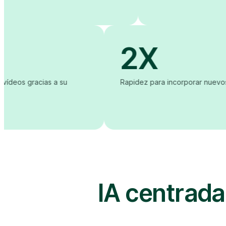
2X
la adopción de vídeos gracias a su
Rapidez para i
e uso
IA centrada