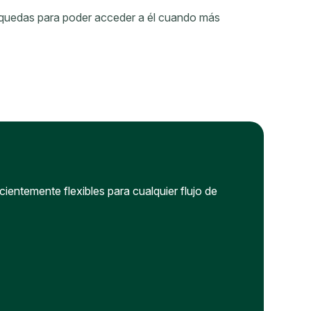
squedas para poder acceder a él cuando más
entemente flexibles para cualquier flujo de