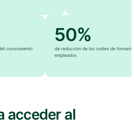
 10
50%
on la retención del conocimiento
de reducción de los cos
empleados
a acceder al