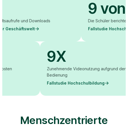
9 von 10
nd Downloads
Die Schüler berichteten von besse
swelt
Fallstudie Hochschulbildung
9X
iterschulungskosten
Zunehmende Videonutzung a
Bedienung
chäftswelt
Fallstudie Hochschulbildu
Menschzentrierte