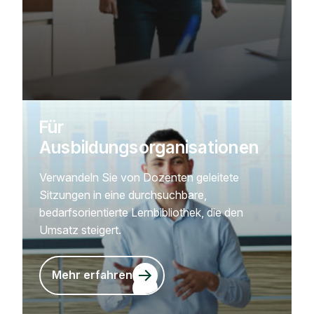
Für
Ausbildungsorganisationen
Verwandeln Sie von Dozenten geleitete
Sitzungen in eine durchsuchbare,
bedarfsorientierte Lernbibliothek, die den
Umsatz steigert.
Mehr erfahren