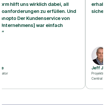
uns wirklich dabei, all
erhalten. Die m
rungen zu erfüllen. Und
sicher genug, u
er Kundenservice von
mens] war einfach
Jeff Jarvis
Projektmanager für M
Central Piedmont Com