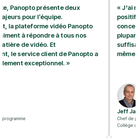
opto présente deux
« J'ai reçu de 
ur l’équipe.
positifs de la p
teforme vidéo Panopto
concernant la qu
répondre à tous nos
plupart des ens
 vidéo. Et
suffisamment à l
ice client de Panopto a
mêmes. »
xceptionnel. »
Jeff Jarvis
Chef de projet Système
Collège communautaire 