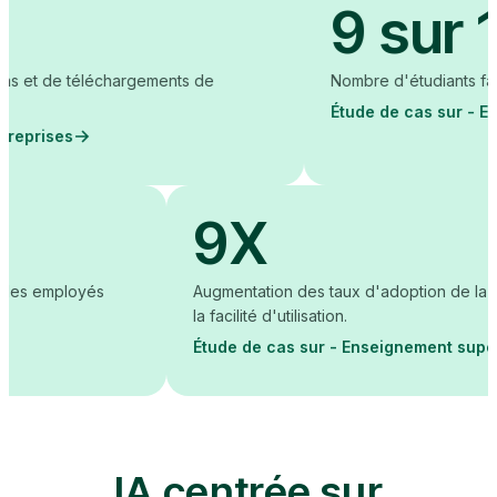
9 sur 10
échargements de
Nombre d'étudiants faisant état de m
Étude de cas sur - Enseignement 
9X
s de formation des employés
Augmentation des taux d'ad
la facilité d'utilisation.
rises
Étude de cas sur - Ensei
IA centrée sur