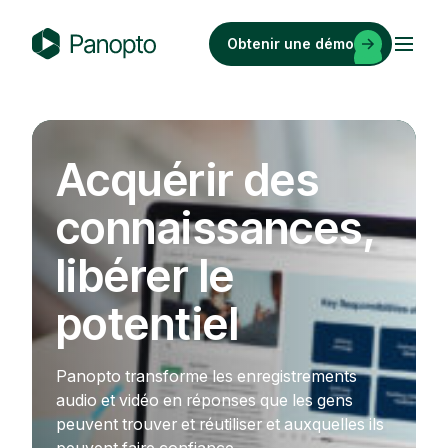
Passer
au
Obtenir une démo
contenu
P
a
n
o
Acquérir des
p
t
connaissances,
o
libérer le
potentiel
Panopto transforme les enregistrements
audio et vidéo en réponses que les gens
peuvent trouver et réutiliser et auxquelles ils