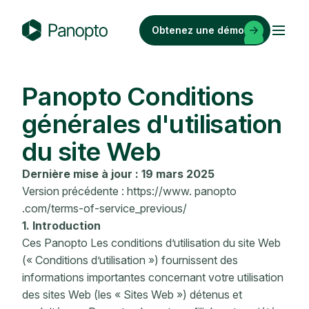
Passer
au
Obtenez une démo
contenu
P
a
n
Panopto Conditions
o
générales d'utilisation
p
t
du site Web
o
Dernière mise à jour : 19 mars 2025
Version précédente : https://www. panopto
.com/terms-of-service_previous/
1. Introduction
Ces Panopto Les conditions d’utilisation du site Web
(« Conditions d’utilisation ») fournissent des
informations importantes concernant votre utilisation
des sites Web (les « Sites Web ») détenus et