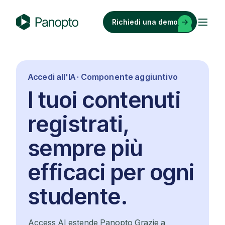
Vai
al
Richiedi una demo
contenuto
P
a
n
o
Accedi all'IA · Componente aggiuntivo
p
I tuoi contenuti
t
o
registrati,
sempre più
efficaci per ogni
studente.
Access AI estende Panopto Grazie a