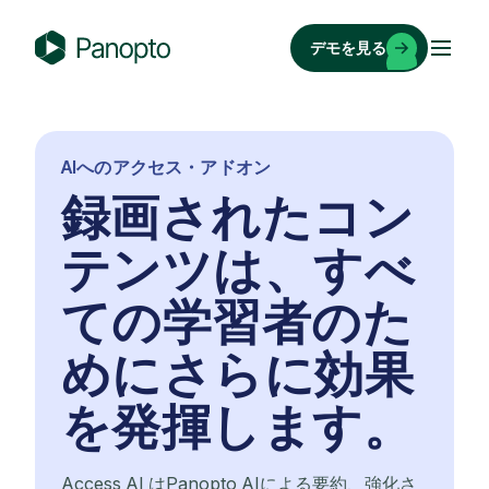
コ
ン
デモを見る
テ
P
ン
a
ツ
n
へ
o
AIへのアクセス・アドオン
ス
p
録画されたコン
キ
t
ッ
o
テンツは、すべ
プ
ての学習者のた
めにさらに効果
を発揮します。
Access AI はPanopto AIによる要約、強化さ