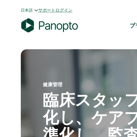
コ
サポート
ログイン
日本語
ン
テ
プ
ン
P
ツ
a
へ
n
ス
o
キ
p
ッ
t
プ
o
健康管理
臨床スタッ
化し、ケア
準化し、監