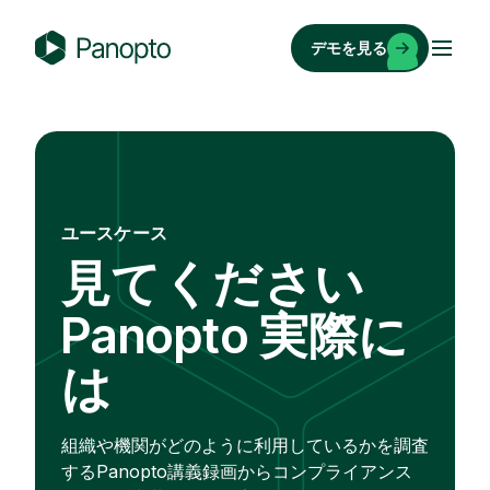
コ
ン
デモを見る
テ
P
ン
a
ツ
n
へ
o
ス
p
キ
t
ユースケース
ッ
o
見てください
プ
Panopto 実際に
は
組織や機関がどのように利用しているかを調査
するPanopto講義録画からコンプライアンス