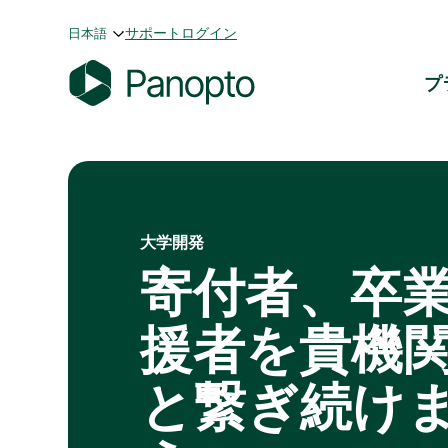
コ
サポート
ログイン
日本語
ン
テ
プ
ン
P
ツ
a
へ
n
ス
o
キ
p
ッ
大学開発
t
プ
o
寄付者、卒
援者を貴機
と繋ぎ続け