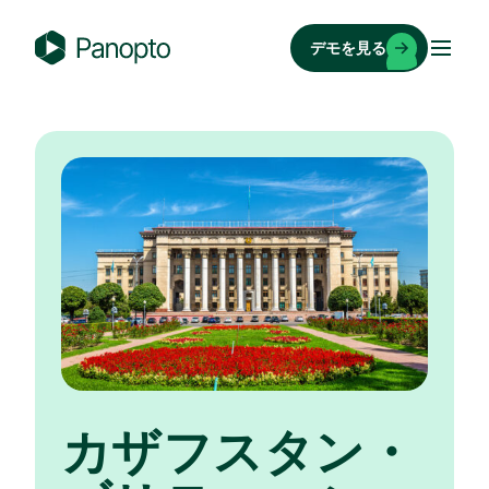
コ
ン
デモを見る
テ
P
ン
a
ツ
n
へ
o
ス
p
キ
t
ッ
o
プ
カザフスタン・